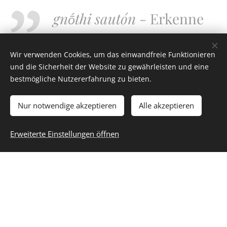
gnṓthi sautón
- Erkenne
dich selbst! "
Wir verwenden Cookies, um das einwandfreie Funktionieren
und die Sicherheit der Website zu gewährleisten und eine
bestmögliche Nutzererfahrung zu bieten.
Chilon von Sparta, einer der sieben Weisen
damaliger Zeit:
Nur notwendige akzeptieren
Alle akzeptieren
Erweiterte Einstellungen öffnen
Allen Menschen ist
zuteil, sich selbst zu
erkennen und
verständig zu denken. "