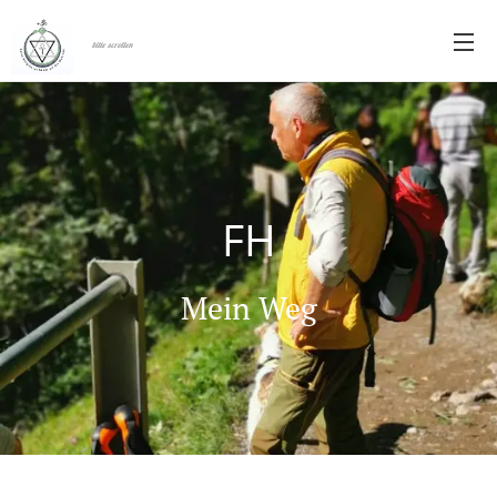
bitte scrollen
FH
Mein Weg