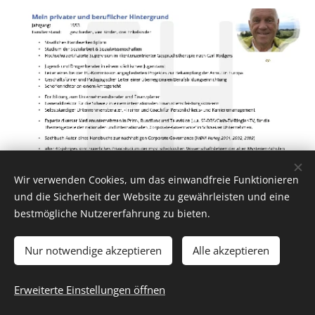
Wir verwenden Cookies, um das einwandfreie Funktionieren
und die Sicherheit der Website zu gewährleisten und eine
bestmögliche Nutzererfahrung zu bieten.
Nur notwendige akzeptieren
Alle akzeptieren
© 2016 Studienverein zeitlose Weisheit der Theosophischen
Gesellschaft Adyar in der Schweiz e.V.
Erweiterte Einstellungen öffnen
Unterstützt von
Webnode
Cookies