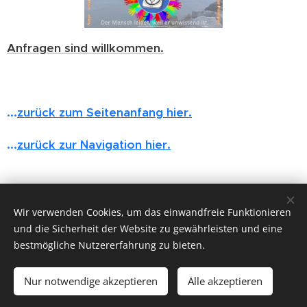
Anfragen sind willkommen.
...
zurück zum Seitenanfang hier.
...
zurück zur Navigation hier.
Share
Wir verwenden Cookies, um das einwandfreie Funktionieren
und die Sicherheit der Website zu gewährleisten und eine
bestmögliche Nutzererfahrung zu bieten.
Nur notwendige akzeptieren
Alle akzeptieren
© 2016 Studienverein zeitlose Weisheit der Theosophischen
Gesellschaft Adyar in der Schweiz e.V.