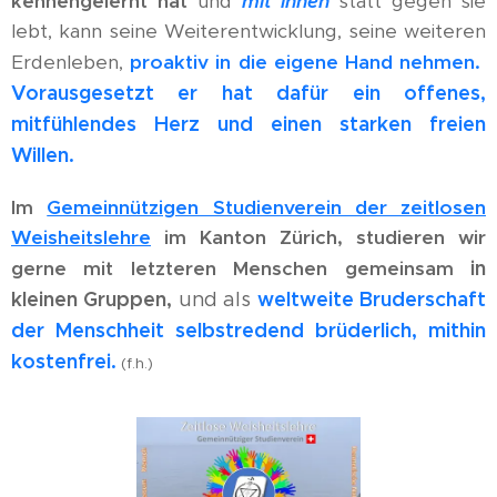
kennengelernt hat
und
mit ihnen
statt gegen sie
lebt, kann seine Weiterentwicklung, seine weiteren
Erdenleben,
proaktiv in die eigene Hand nehmen.
Vorausgesetzt er hat dafür ein offenes,
mitfühlendes Herz und einen starken freien
Willen.
Im
Gemeinnützigen Studienverein der zeitlosen
Weisheitslehre
im Kanton Zürich, studieren wir
in
gerne mit letzteren Menschen
gemeinsam
kleinen Gruppen,
weltweite Bruderschaft
und als
der Menschheit selbstredend brüderlich, mithin
kostenfrei.
(f.h.)